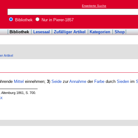
Erweiterte Suche
Bibliothek
Nur in Pierer-1857
Bibliothek
Lesesaal
Zufälliger Artikel
Kategorien
Shop
er Artikel
führende
Mittel
einnehmen;
3
)
Seide
zur
Annahme
der
Farbe
durch
Sieden
im
S
. Altenburg 1861, S. 700.
3X