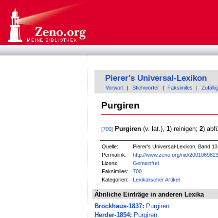
Pierer's Universal-Lexikon
Vorwort
|
Stichwörter
|
Faksimiles
|
Zufällig
Purgiren
Purgiren
(v. lat.),
1
) reinigen;
2
) ab
[700]
Quelle:
Pierer's Universal-Lexikon, Band 13
Permalink:
http://www.zeno.org/nid/200106982
Lizenz:
Gemeinfrei
Faksimiles:
700
Kategorien:
Lexikalischer Artikel
Ähnliche Einträge in anderen Lexika
Brockhaus-1837
:
Purgiren
Herder-1854
:
Purgiren