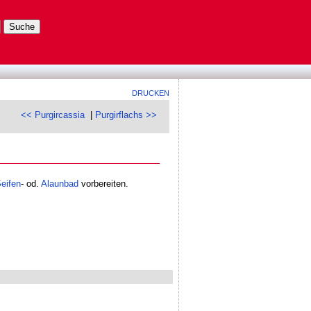
DRUCKEN
<< Purgircassia
|
Purgirflachs >>
eifen
- od.
Alaunbad
vorbereiten.