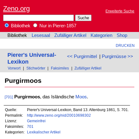
Zeno.org
Erweiterte Suche
Bibliothek
Nur in Pierer-1857
Bibliothek
Lesesaal
Zufälliger Artikel
Kategorien
Shop
DRUCKEN
Pierer's Universal-
<< Purgirmittel
|
Purgirnüsse >>
Lexikon
Vorwort
|
Stichwörter
|
Faksimiles
|
Zufälliger Artikel
Purgirmoos
Purgirmoos
, das Isländische
Moos
.
[701]
Quelle:
Pierer's Universal-Lexikon, Band 13. Altenburg 1861, S. 701.
Permalink:
http://www.zeno.org/nid/20010698302
Lizenz:
Gemeinfrei
Faksimiles:
701
Kategorien:
Lexikalischer Artikel