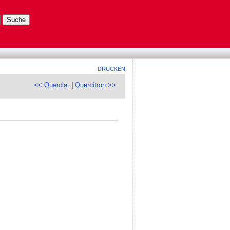
DRUCKEN
<< Quercia
|
Quercitron >>