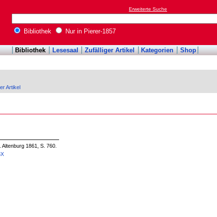
Erweiterte Suche
Bibliothek
Nur in Pierer-1857
Bibliothek
Lesesaal
Zufälliger Artikel
Kategorien
Shop
er Artikel
. Altenburg 1861, S. 760.
3X