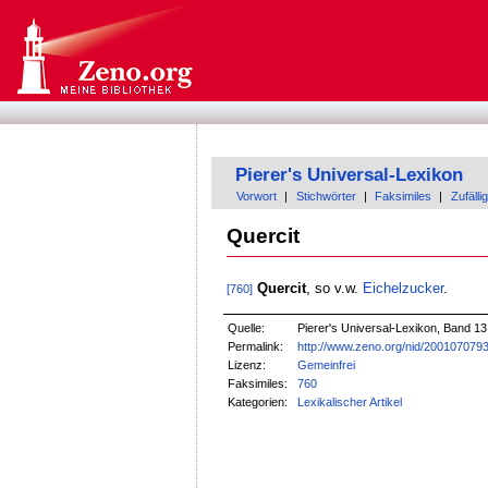
Pierer's Universal-Lexikon
Vorwort
|
Stichwörter
|
Faksimiles
|
Zufällig
Quercit
Quercit
, so v.w.
Eichelzucker
.
[760]
Quelle:
Pierer's Universal-Lexikon, Band 13
Permalink:
http://www.zeno.org/nid/200107079
Lizenz:
Gemeinfrei
Faksimiles:
760
Kategorien:
Lexikalischer Artikel