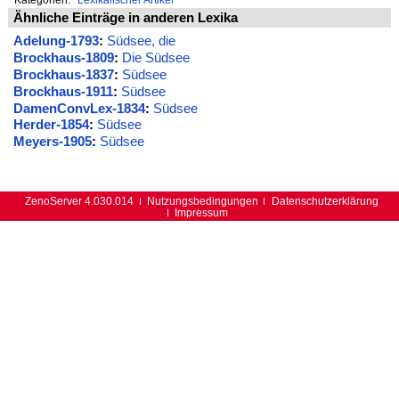
Ähnliche Einträge in anderen Lexika
Adelung-1793
:
Südsee, die
Brockhaus-1809
:
Die Südsee
Brockhaus-1837
:
Südsee
Brockhaus-1911
:
Südsee
DamenConvLex-1834
:
Südsee
Herder-1854
:
Südsee
Meyers-1905
:
Südsee
ZenoServer 4.030.014
Nutzungsbedingungen
Datenschutzerklärung
Impressum