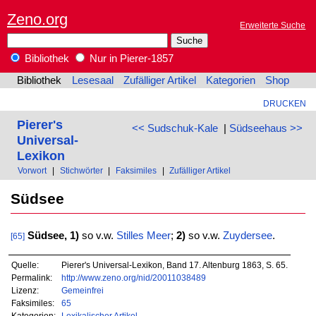
Zeno.org
Erweiterte Suche
Bibliothek
Nur in Pierer-1857
Bibliothek
Lesesaal
Zufälliger Artikel
Kategorien
Shop
DRUCKEN
Pierer's
<< Sudschuk-Kale
|
Südseehaus >>
Universal-
Lexikon
Vorwort
|
Stichwörter
|
Faksimiles
|
Zufälliger Artikel
Südsee
Südsee,
1)
so v.w.
Stilles
Meer
;
2)
so v.w.
Zuydersee
.
[65]
Quelle:
Pierer's Universal-Lexikon, Band 17. Altenburg 1863, S. 65.
Permalink:
http://www.zeno.org/nid/20011038489
Lizenz:
Gemeinfrei
Faksimiles:
65
Kategorien:
Lexikalischer Artikel