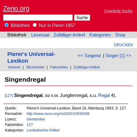
Zeno.org
Erweiterte Suche
Bibliothek
Nur in Pierer-1857
Bibliothek
Lesesaal
Zufälliger Artikel
Kategorien
Shop
DRUCKEN
Pierer's Universal-
<< Singend
|
Singer [1] >>
Lexikon
Vorwort
|
Stichwörter
|
Faksimiles
|
Zufälliger Artikel
Singendregal
Singendregal
, so v.w. Jungfernregal, s.u.
Regal
4).
[127]
Quelle:
Pierer's Universal-Lexikon, Band 16. Altenburg 1863, S. 127.
Permalink:
http://www.zeno.org/nid/20010936599
Lizenz:
Gemeinfrei
Faksimiles:
127
Kategorien:
Lexikalischer Artikel