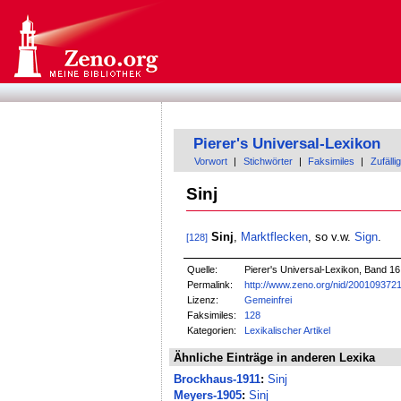
Pierer's Universal-Lexikon
Vorwort
|
Stichwörter
|
Faksimiles
|
Zufällig
Sinj
Sinj
,
Marktflecken
, so v.w.
Sign
.
[128]
Quelle:
Pierer's Universal-Lexikon, Band 16
Permalink:
http://www.zeno.org/nid/200109372
Lizenz:
Gemeinfrei
Faksimiles:
128
Kategorien:
Lexikalischer Artikel
Ähnliche Einträge in anderen Lexika
Brockhaus-1911
:
Sinj
Meyers-1905
:
Sinj