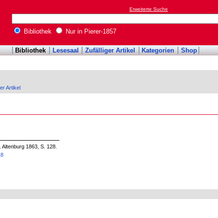
Erweiterte Suche
Bibliothek
Nur in Pierer-1857
Bibliothek
Lesesaal
Zufälliger Artikel
Kategorien
Shop
er Artikel
. Altenburg 1863, S. 128.
18