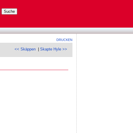
DRUCKEN
<< Skäppen
|
Skapte Hyle >>