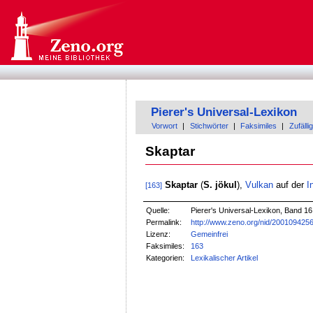
Pierer's Universal-Lexikon
Vorwort
|
Stichwörter
|
Faksimiles
|
Zufällig
Skaptar
Skaptar
(
S. jökul
),
Vulkan
auf der
I
[163]
Quelle:
Pierer's Universal-Lexikon, Band 16
Permalink:
http://www.zeno.org/nid/200109425
Lizenz:
Gemeinfrei
Faksimiles:
163
Kategorien:
Lexikalischer Artikel