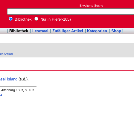
Erweiterte Suche
Bibliothek
Nur in Pierer-1857
Bibliothek
Lesesaal
Zufälliger Artikel
Kategorien
Shop
er Artikel
nsel
Island
(s.d.).
. Altenburg 1863, S. 163.
64