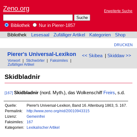
Zeno.org
Erweiterte Suche
Bibliothek
Nur in Pierer-1857
Bibliothek
Lesesaal
Zufälliger Artikel
Kategorien
Shop
DRUCKEN
Pierer's Universal-Lexikon
<< Skibea
|
Skiddaw >>
Vorwort
|
Stichwörter
|
Faksimiles
|
Zufälliger Artikel
Skidbladnir
Skidbladnir
(nord. Myth.), das Wolkenschiff
Freirs
, s.d.
[167]
Quelle:
Pierer's Universal-Lexikon, Band 16. Altenburg 1863, S. 167.
Permalink:
http://www.zeno.org/nid/20010943315
Lizenz:
Gemeinfrei
Faksimiles:
167
Kategorien:
Lexikalischer Artikel