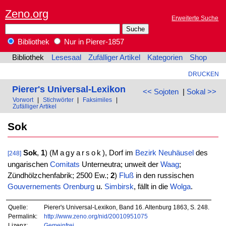
Zeno.org
Erweiterte Suche
Bibliothek
Nur in Pierer-1857
Bibliothek
Lesesaal
Zufälliger Artikel
Kategorien
Shop
DRUCKEN
Pierer's Universal-Lexikon
<< Sojoten
|
Sokal >>
Vorwort
|
Stichwörter
|
Faksimiles
|
Zufälliger Artikel
Sok
Sok
,
1
) (
Magyarsok
), Dorf im
Bezirk
Neuhäusel
des
[248]
ungarischen
Comitats
Unterneutra; unweit der
Waag
;
Zündhölzchenfabrik; 2500 Ew.;
2
)
Fluß
in den russischen
Gouvernements
Orenburg
u.
Simbirsk
, fällt in die
Wolga
.
Quelle:
Pierer's Universal-Lexikon, Band 16. Altenburg 1863, S. 248.
Permalink:
http://www.zeno.org/nid/20010951075
Lizenz:
Gemeinfrei