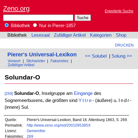
Zeno.org
Erweiterte Suche
Bibliothek
Nur in Pierer-1857
Bibliothek
Lesesaal
Zufälliger Artikel
Kategorien
Shop
DRUCKEN
Pierer's Universal-Lexikon
<< Solubel
|
Solung >>
Vorwort
|
Stichwörter
|
Faksimiles
|
Zufälliger Artikel
Solundar-O
Solundar-O
, Inselgruppe am
Eingange
des
[269]
Sognemeerbusens, die größten sind
Yttre
- (äußere) u.
Indr
-
(innere) Sul.
Quelle:
Pierer's Universal-Lexikon, Band 16. Altenburg 1863, S. 269.
Permalink:
http://www.zeno.org/nid/2001095385X
Lizenz:
Gemeinfrei
Faksimiles:
269