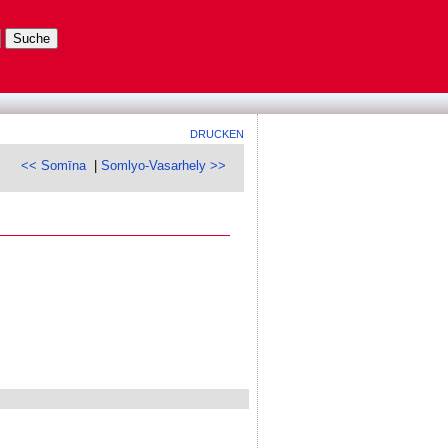
DRUCKEN
<< Somīna
|
Somlyo-Vasarhely >>