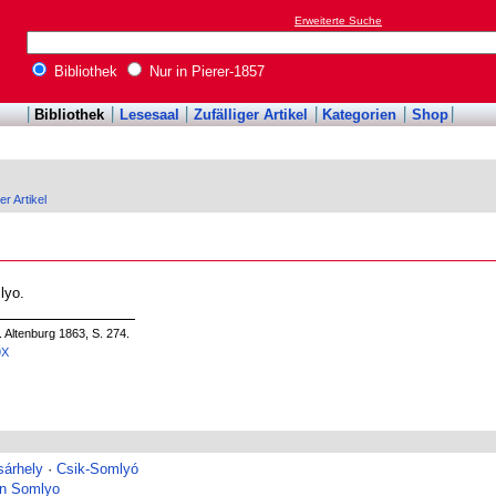
Erweiterte Suche
Bibliothek
Nur in Pierer-1857
Bibliothek
Lesesaal
Zufälliger Artikel
Kategorien
Shop
er Artikel
lyo.
. Altenburg 1863, S. 274.
9X
árhely
·
Csik-Somlyó
on Somlyo