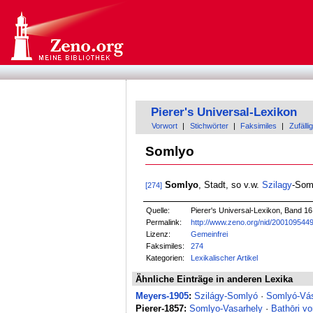
Pierer's Universal-Lexikon
Vorwort
|
Stichwörter
|
Faksimiles
|
Zufällig
Somlyo
Somlyo
, Stadt, so v.w.
Szilagy
-Som
[274]
Quelle:
Pierer's Universal-Lexikon, Band 16
Permalink:
http://www.zeno.org/nid/200109544
Lizenz:
Gemeinfrei
Faksimiles:
274
Kategorien:
Lexikalischer Artikel
Ähnliche Einträge in anderen Lexika
Meyers-1905
:
Szilágy-Somlyó
·
Somlyó-Vás
Pierer-1857:
Somlyo-Vasarhely
·
Bathōri v