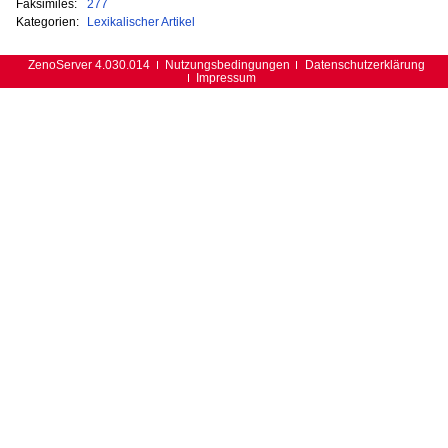
Faksimiles:
277
Kategorien:
Lexikalischer Artikel
ZenoServer 4.030.014
Nutzungsbedingungen
Datenschutzerklärung
Impressum