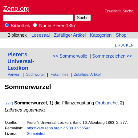
Zeno.org
Erweiterte Suche
Bibliothek
Nur in Pierer-1857
Bibliothek
Lesesaal
Zufälliger Artikel
Kategorien
Shop
DRUCKEN
Pierer's
<< Sommerwolle
|
Sommerzeichen >>
Universal-
Lexikon
Vorwort
|
Stichwörter
|
Faksimiles
|
Zufälliger Artikel
Sommerwurzel
Sommerwurzel
,
1
) die Pflanzengattung
Orobanche
.
2
)
[277]
Lathraea squamaria.
Quelle:
Pierer's Universal-Lexikon, Band 16. Altenburg 1863, S. 277.
Permalink:
http://www.zeno.org/nid/20010955542
Lizenz:
Gemeinfrei