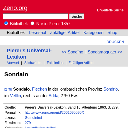
Zeno.org
Erweiterte Suche
Bibliothek
Nur in Pierer-1857
Bibliothek
Lesesaal
Zufälliger Artikel
Kategorien
Shop
DRUCKEN
Pierer's Universal-
<< Soncīno
|
Sondamoquaer >>
Lexikon
Vorwort
|
Stichwörter
|
Faksimiles
|
Zufälliger Artikel
Sondalo
Sondalo
,
Flecken
in der lombardischen Provinz
Sondrio
,
[279]
im
Veltlin
, rechts an der
Adda
; 2750 Ew.
Quelle:
Pierer's Universal-Lexikon, Band 16. Altenburg 1863, S. 279.
Permalink:
http://www.zeno.org/nid/2001095595X
Lizenz:
Gemeinfrei
Faksimiles:
279
Kategorien:
Lexikalischer Artikel