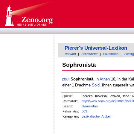
Pierer's Universal-Lexikon
Vorwort
|
Stichwörter
|
Faksimiles
|
Zufällig
Sophronistä
Sophronistä
, in
Athen
10, in der Kai
[303]
einer 1 Drachme
Sold
. Ihnen zugesellt w
Quelle:
Pierer's Universal-Lexikon, Band 16
Permalink:
http://www.zeno.org/nid/200109590
Lizenz:
Gemeinfrei
Faksimiles:
303
Kategorien:
Lexikalischer Artikel