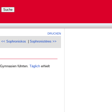
DRUCKEN
<< Sophroniskos
|
Sophronistēres >>
 Gymnasien führten.
Täglich
erhielt