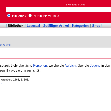
Erweiterte Suche
Bibliothek
Nur in Pierer-1857
Bibliothek
Lesesaal
Zufälliger Artikel
Kategorien
Shop
er Artikel
serzeit 6 obrigkeitliche
Personen
, welche die
Aufsicht
über die
Jugend
in den
aren
Hyposophronistä
.
. Altenburg 1863, S. 303.
17