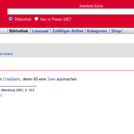
Erweiterte Suche
Bibliothek
Nur in Pierer-1857
Bibliothek
Lesesaal
Zufälliger Artikel
Kategorien
Shop
er Artikel
en
Chaldäern
, deren 60 eine
Sare
ausmachen.
. Altenburg 1863, S. 312.
61