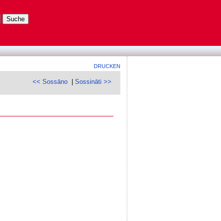
DRUCKEN
<< Sossāno
|
Sossināti >>