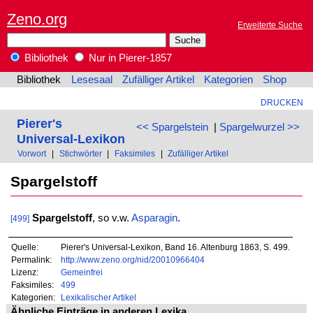
Zeno.org
Erweiterte Suche
Bibliothek
Nur in Pierer-1857
Bibliothek
Lesesaal
Zufälliger Artikel
Kategorien
Shop
DRUCKEN
Pierer's
<< Spargelstein
|
Spargelwurzel >>
Universal-Lexikon
Vorwort
|
Stichwörter
|
Faksimiles
|
Zufälliger Artikel
Spargelstoff
Spargelstoff
, so v.w.
Asparagin
.
[499]
Quelle:
Pierer's Universal-Lexikon, Band 16. Altenburg 1863, S. 499.
Permalink:
http://www.zeno.org/nid/20010966404
Lizenz:
Gemeinfrei
Faksimiles:
499
Kategorien:
Lexikalischer Artikel
Ähnliche Einträge in anderen Lexika