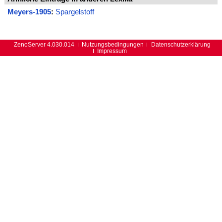
Meyers-1905
:
Spargelstoff
ZenoServer 4.030.014
Nutzungsbedingungen
Datenschutzerklärung
Impressum