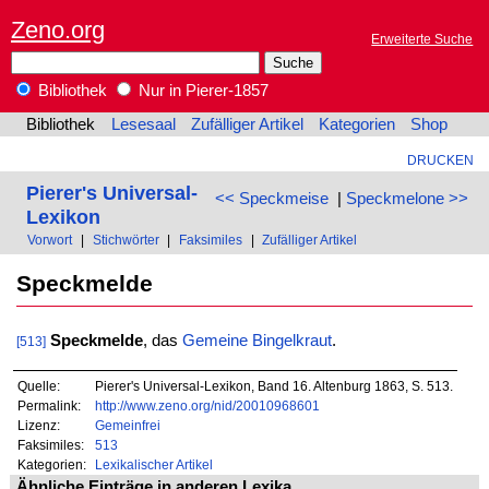
Zeno.org
Erweiterte Suche
Bibliothek
Nur in Pierer-1857
Bibliothek
Lesesaal
Zufälliger Artikel
Kategorien
Shop
DRUCKEN
Pierer's Universal-
<< Speckmeise
|
Speckmelone >>
Lexikon
Vorwort
|
Stichwörter
|
Faksimiles
|
Zufälliger Artikel
Speckmelde
Speckmelde
, das
Gemeine
Bingelkraut
.
[513]
Quelle:
Pierer's Universal-Lexikon, Band 16. Altenburg 1863, S. 513.
Permalink:
http://www.zeno.org/nid/20010968601
Lizenz:
Gemeinfrei
Faksimiles:
513
Kategorien:
Lexikalischer Artikel
Ähnliche Einträge in anderen Lexika