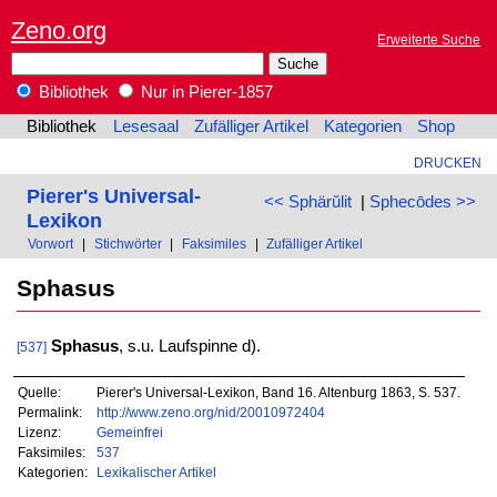
Zeno.org
Erweiterte Suche
Bibliothek
Nur in Pierer-1857
Bibliothek
Lesesaal
Zufälliger Artikel
Kategorien
Shop
DRUCKEN
Pierer's Universal-
<< Sphärŭlit
|
Sphecōdes >>
Lexikon
Vorwort
|
Stichwörter
|
Faksimiles
|
Zufälliger Artikel
Sphasus
Sphasus
, s.u. Laufspinne d).
[537]
Quelle:
Pierer's Universal-Lexikon, Band 16. Altenburg 1863, S. 537.
Permalink:
http://www.zeno.org/nid/20010972404
Lizenz:
Gemeinfrei
Faksimiles:
537
Kategorien:
Lexikalischer Artikel