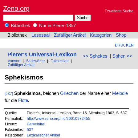
Zeno.org
Erweiterte Suche
Bibliothek
Nur in Pierer-1857
Bibliothek
Lesesaal
Zufälliger Artikel
Kategorien
Shop
DRUCKEN
Pierer's Universal-Lexikon
<< Sphekes
|
Sphen >>
Vorwort
|
Stichwörter
|
Faksimiles
|
Zufälliger Artikel
Sphekismos
Sphekismos
, beichen
Griechen
der Name einer
Melodie
[537]
für die
Flöte
.
Quelle:
Pierer's Universal-Lexikon, Band 16. Altenburg 1863, S. 537.
Permalink:
http://www.zeno.org/nid/20010972455
Lizenz:
Gemeinfrei
Faksimiles:
537
Kategorien:
Lexikalischer Artikel