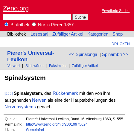
Zeno.org
Erweiterte Suche
Bibliothek
Nur in Pierer-1857
Bibliothek
Lesesaal
Zufälliger Artikel
Kategorien
Shop
DRUCKEN
Pierer's Universal-
<< Spinalonga
|
Spinambri >>
Lexikon
Vorwort
|
Stichwörter
|
Faksimiles
|
Zufälliger Artikel
Spinalsystem
Spinalsystem
, das
Rückenmark
mit den von ihm
[555]
ausgehenden
Nerven
als eine der Hauptabtheilungen des
Nervensystems
gedacht.
Quelle:
Pierer's Universal-Lexikon, Band 16. Altenburg 1863, S. 555.
Permalink:
http://www.zeno.org/nid/20010975624
Lizenz:
Gemeinfrei