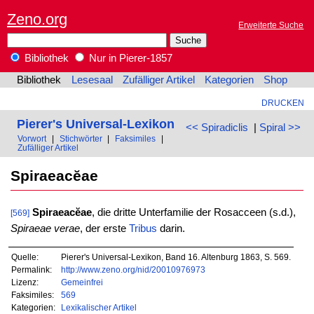
Zeno.org
Erweiterte Suche
Bibliothek
Nur in Pierer-1857
Bibliothek
Lesesaal
Zufälliger Artikel
Kategorien
Shop
DRUCKEN
Pierer's Universal-Lexikon
<< Spiradiclis
|
Spiral >>
Vorwort
|
Stichwörter
|
Faksimiles
|
Zufälliger Artikel
Spiraeacĕae
Spiraeacĕae
, die dritte Unterfamilie der Rosacceen (s.d.),
[569]
Spiraeae verae
, der erste
Tribus
darin.
Quelle:
Pierer's Universal-Lexikon, Band 16. Altenburg 1863, S. 569.
Permalink:
http://www.zeno.org/nid/20010976973
Lizenz:
Gemeinfrei
Faksimiles:
569
Kategorien:
Lexikalischer Artikel