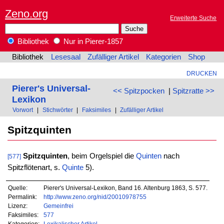
Zeno.org
Erweiterte Suche
Bibliothek
Nur in Pierer-1857
Bibliothek
Lesesaal
Zufälliger Artikel
Kategorien
Shop
DRUCKEN
Pierer's Universal-
<< Spitzpocken
|
Spitzratte >>
Lexikon
Vorwort
|
Stichwörter
|
Faksimiles
|
Zufälliger Artikel
Spitzquinten
Spitzquinten
, beim Orgelspiel die
Quinten
nach
[577]
Spitzflötenart, s.
Quinte
5).
Quelle:
Pierer's Universal-Lexikon, Band 16. Altenburg 1863, S. 577.
Permalink:
http://www.zeno.org/nid/20010978755
Lizenz:
Gemeinfrei
Faksimiles:
577
Kategorien:
Lexikalischer Artikel