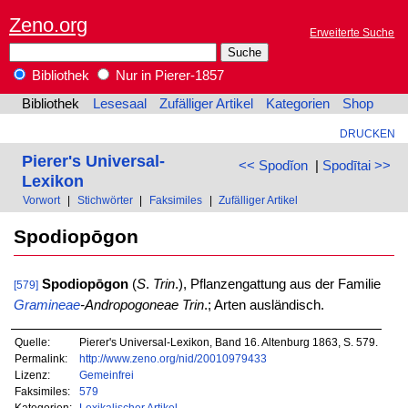
Zeno.org
Erweiterte Suche
Bibliothek
Nur in Pierer-1857
Bibliothek
Lesesaal
Zufälliger Artikel
Kategorien
Shop
DRUCKEN
Pierer's Universal-
<< Spodĭon
|
Spodītai >>
Lexikon
Vorwort
|
Stichwörter
|
Faksimiles
|
Zufälliger Artikel
Spodiopōgon
Spodiopōgon
(
S
.
Trin
.), Pflanzengattung aus der Familie
[579]
Gramineae
-Andropogoneae
Trin
.; Arten ausländisch.
Quelle:
Pierer's Universal-Lexikon, Band 16. Altenburg 1863, S. 579.
Permalink:
http://www.zeno.org/nid/20010979433
Lizenz:
Gemeinfrei
Faksimiles:
579
Kategorien:
Lexikalischer Artikel