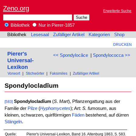
Zeno.org
Erweiterte Suche
Bibliothek
Nur in Pierer-1857
Bibliothek
Lesesaal
Zufälliger Artikel
Kategorien
Shop
DRUCKEN
Pierer's
<< Spondylocăce
|
Spondylococca >>
Universal-
Lexikon
Vorwort
|
Stichwörter
|
Faksimiles
|
Zufälliger Artikel
Spondylocladĭum
Spondylocladĭum
(
S
.
Mart
), Pflanzengattung aus der
[583]
Familie der
Pilze
(
Hyphomycetes
); Art:
S. fumosum
, aus
kleinen, schwarzen, quirlförmigen
Fäden
bestehend, auf dürren
Stängeln
.
Quelle:
Pierer's Universal-Lexikon, Band 16. Altenburg 1863, S. 583.