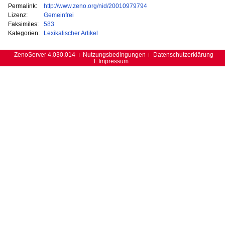
Permalink:
http://www.zeno.org/nid/20010979794
Lizenz:
Gemeinfrei
Faksimiles:
583
Kategorien:
Lexikalischer Artikel
ZenoServer 4.030.014
Nutzungsbedingungen
Datenschutzerklärung
Impressum