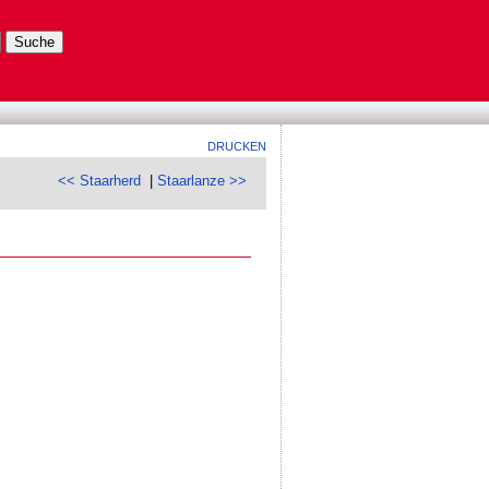
DRUCKEN
<< Staarherd
|
Staarlanze >>