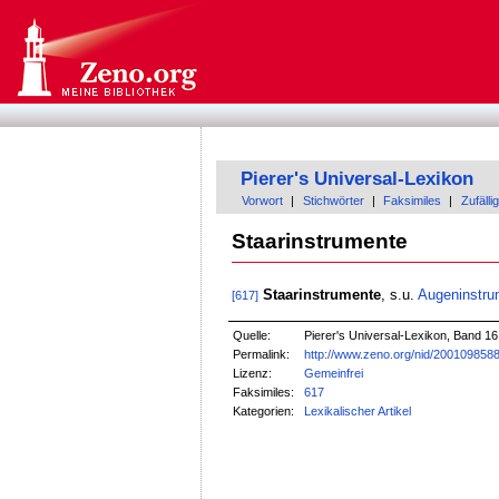
Pierer's Universal-Lexikon
Vorwort
|
Stichwörter
|
Faksimiles
|
Zufällig
Staarinstrumente
Staarinstrumente
, s.u.
Augeninstru
[617]
Quelle:
Pierer's Universal-Lexikon, Band 16
Permalink:
http://www.zeno.org/nid/200109858
Lizenz:
Gemeinfrei
Faksimiles:
617
Kategorien:
Lexikalischer Artikel