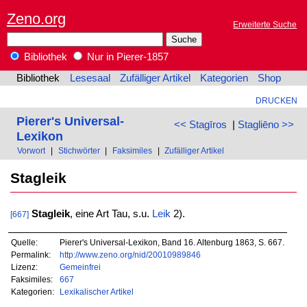
Zeno.org
Erweiterte Suche
Bibliothek
Nur in Pierer-1857
Bibliothek
Lesesaal
Zufälliger Artikel
Kategorien
Shop
DRUCKEN
Pierer's Universal-
<< Stagīros
|
Stagliēno >>
Lexikon
Vorwort
|
Stichwörter
|
Faksimiles
|
Zufälliger Artikel
Stagleik
Stagleik
, eine Art Tau, s.u.
Leik
2).
[667]
Quelle:
Pierer's Universal-Lexikon, Band 16. Altenburg 1863, S. 667.
Permalink:
http://www.zeno.org/nid/20010989846
Lizenz:
Gemeinfrei
Faksimiles:
667
Kategorien:
Lexikalischer Artikel