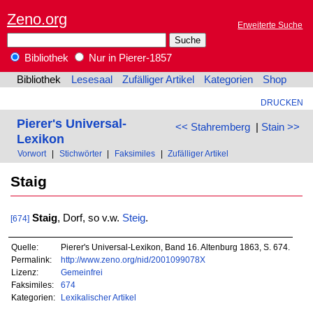
Zeno.org
Erweiterte Suche
Bibliothek
Nur in Pierer-1857
Bibliothek
Lesesaal
Zufälliger Artikel
Kategorien
Shop
DRUCKEN
Pierer's Universal-
<< Stahremberg
|
Stain >>
Lexikon
Vorwort
|
Stichwörter
|
Faksimiles
|
Zufälliger Artikel
Staig
Staig
, Dorf, so v.w.
Steig
.
[674]
Quelle:
Pierer's Universal-Lexikon, Band 16. Altenburg 1863, S. 674.
Permalink:
http://www.zeno.org/nid/2001099078X
Lizenz:
Gemeinfrei
Faksimiles:
674
Kategorien:
Lexikalischer Artikel