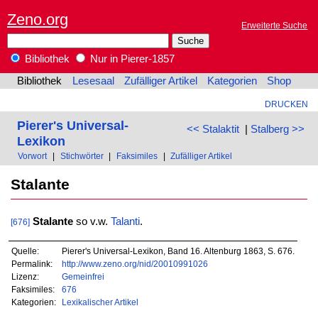
Zeno.org
Erweiterte Suche
Bibliothek
Nur in Pierer-1857
Bibliothek
Lesesaal
Zufälliger Artikel
Kategorien
Shop
DRUCKEN
Pierer's Universal-
<< Stalaktit
|
Stalberg >>
Lexikon
Vorwort
|
Stichwörter
|
Faksimiles
|
Zufälliger Artikel
Stalante
Stalante
so v.w.
Talanti
.
[676]
Quelle:
Pierer's Universal-Lexikon, Band 16. Altenburg 1863, S. 676.
Permalink:
http://www.zeno.org/nid/20010991026
Lizenz:
Gemeinfrei
Faksimiles:
676
Kategorien:
Lexikalischer Artikel