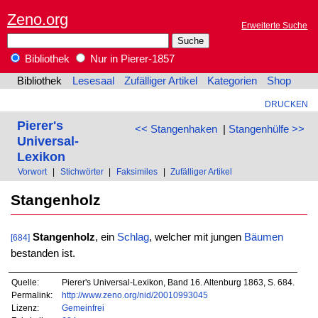
Zeno.org
Erweiterte Suche
Bibliothek
Nur in Pierer-1857
Bibliothek
Lesesaal
Zufälliger Artikel
Kategorien
Shop
DRUCKEN
Pierer's
<< Stangenhaken
|
Stangenhülfe >>
Universal-
Lexikon
Vorwort
|
Stichwörter
|
Faksimiles
|
Zufälliger Artikel
Stangenholz
Stangenholz
, ein
Schlag
, welcher mit jungen
Bäumen
[684]
bestanden ist.
Quelle:
Pierer's Universal-Lexikon, Band 16. Altenburg 1863, S. 684.
Permalink:
http://www.zeno.org/nid/20010993045
Lizenz:
Gemeinfrei