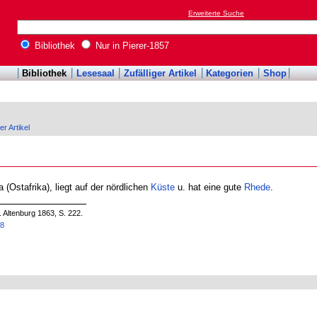
Erweiterte Suche
Bibliothek
Nur in Pierer-1857
Bibliothek
Lesesaal
Zufälliger Artikel
Kategorien
Shop
er Artikel
 (Ostafrika), liegt auf der nördlichen
Küste
u. hat eine gute
Rhede
.
. Altenburg 1863, S. 222.
58