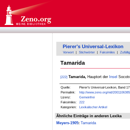
Pierer's Universal-Lexikon
Vorwort
|
Stichwörter
|
Faksimiles
|
Zufällig
Tamarida
Tamarida,
Hauptort der
Insel
Socotra
[222]
Quelle:
Pierer's Universal-Lexikon, Band 17
Permalink:
http://www.zeno.org/nid/200110638
Lizenz:
Gemeinfrei
Faksimiles:
222
Kategorien:
Lexikalischer Artikel
Ähnliche Einträge in anderen Lexika
Meyers-1905
:
Tamarida