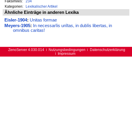
Faksimiles:
234
Kategorien:
Lexikalischer Artikel
Ähnliche Einträge in anderen Lexika
Eisler-1904
:
Unitas formae
Meyers-1905
:
In necessarĭis unĭtas, in dubĭis libertas, in
omnibus caritas!
ZenoServer 4.030.014
Nutzungsbedingungen
Datenschutzerklärung
Impressum