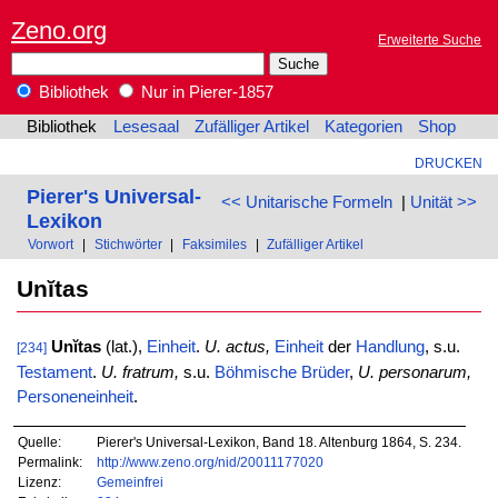
Zeno.org
Erweiterte Suche
Bibliothek
Nur in Pierer-1857
Bibliothek
Lesesaal
Zufälliger Artikel
Kategorien
Shop
DRUCKEN
Pierer's Universal-
<< Unitarische Formeln
|
Unität >>
Lexikon
Vorwort
|
Stichwörter
|
Faksimiles
|
Zufälliger Artikel
Unĭtas
Unĭtas
(lat.),
Einheit
.
U. actus,
Einheit
der
Handlung
, s.u.
[234]
Testament
.
U. fratrum,
s.u.
Böhmische Brüder
,
U. personarum,
Personeneinheit
.
Quelle:
Pierer's Universal-Lexikon, Band 18. Altenburg 1864, S. 234.
Permalink:
http://www.zeno.org/nid/20011177020
Lizenz:
Gemeinfrei