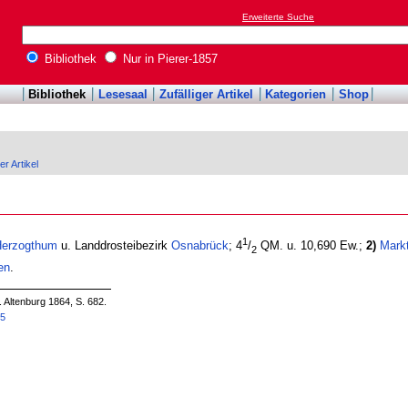
Erweiterte Suche
Bibliothek
Nur in Pierer-1857
Bibliothek
Lesesaal
Zufälliger Artikel
Kategorien
Shop
er Artikel
1
erzogthum
u. Landdrosteibezirk
Osnabrück
; 4
/
QM. u. 10,690 Ew.;
2)
Markt
2
en
.
. Altenburg 1864, S. 682.
35