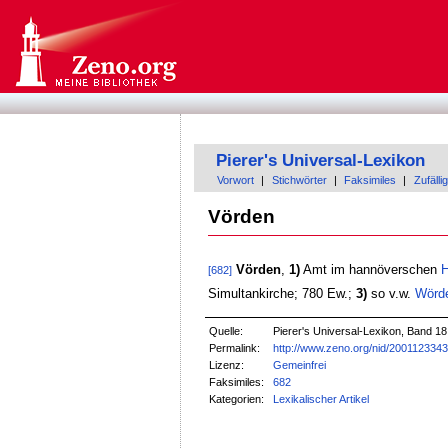
Pierer's Universal-Lexikon
Vorwort
|
Stichwörter
|
Faksimiles
|
Zufällig
Vörden
Vörden
,
1)
Amt im hannöverschen
H
[682]
Simultankirche; 780 Ew.;
3)
so v.w.
Wörd
Quelle:
Pierer's Universal-Lexikon, Band 18
Permalink:
http://www.zeno.org/nid/200112334
Lizenz:
Gemeinfrei
Faksimiles:
682
Kategorien:
Lexikalischer Artikel