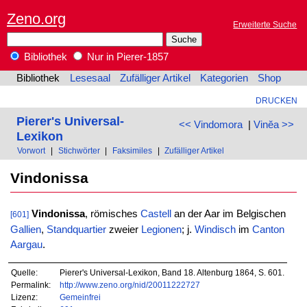
Zeno.org
Erweiterte Suche
Bibliothek
Nur in Pierer-1857
Bibliothek
Lesesaal
Zufälliger Artikel
Kategorien
Shop
DRUCKEN
Pierer's Universal-
<< Vindomora
|
Vinĕa >>
Lexikon
Vorwort
|
Stichwörter
|
Faksimiles
|
Zufälliger Artikel
Vindonissa
Vindonissa
, römisches
Castell
an der Aar im Belgischen
[601]
Gallien
,
Standquartier
zweier
Legionen
; j.
Windisch
im
Canton
Aargau
.
Quelle:
Pierer's Universal-Lexikon, Band 18. Altenburg 1864, S. 601.
Permalink:
http://www.zeno.org/nid/20011222727
Lizenz:
Gemeinfrei