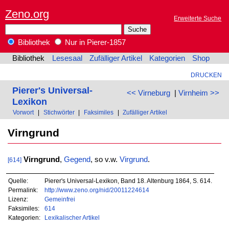
Zeno.org
Erweiterte Suche
Bibliothek
Nur in Pierer-1857
Bibliothek
Lesesaal
Zufälliger Artikel
Kategorien
Shop
DRUCKEN
Pierer's Universal-
<< Virneburg
|
Virnheim >>
Lexikon
Vorwort
|
Stichwörter
|
Faksimiles
|
Zufälliger Artikel
Virngrund
Virngrund
,
Gegend
, so v.w.
Virgrund
.
[614]
Quelle:
Pierer's Universal-Lexikon, Band 18. Altenburg 1864, S. 614.
Permalink:
http://www.zeno.org/nid/20011224614
Lizenz:
Gemeinfrei
Faksimiles:
614
Kategorien:
Lexikalischer Artikel