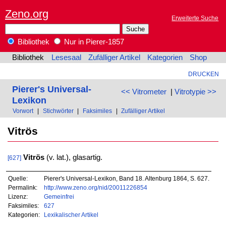
Zeno.org
Erweiterte Suche
Bibliothek
Nur in Pierer-1857
Bibliothek
Lesesaal
Zufälliger Artikel
Kategorien
Shop
DRUCKEN
Pierer's Universal-
<< Vitrometer
|
Vitrotypie >>
Lexikon
Vorwort
|
Stichwörter
|
Faksimiles
|
Zufälliger Artikel
Vitrös
Vitrös
(v. lat.), glasartig.
[627]
Quelle:
Pierer's Universal-Lexikon, Band 18. Altenburg 1864, S. 627.
Permalink:
http://www.zeno.org/nid/20011226854
Lizenz:
Gemeinfrei
Faksimiles:
627
Kategorien:
Lexikalischer Artikel