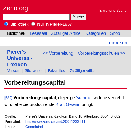
Zeno.org
Erweiterte Suche
Bibliothek
Nur in Pierer-1857
Bibliothek
Lesesaal
Zufälliger Artikel
Kategorien
Shop
DRUCKEN
Pierer's
<< Vorbereitung
|
Vorbereitungsschulen >>
Universal-
Lexikon
Vorwort
|
Stichwörter
|
Faksimiles
|
Zufälliger Artikel
Vorbereitungscapital
Vorbereitungscapital
, diejenige
Summe
, welche verzehrt
[682]
wird, ehe die producirende
Kraft
Gewinn
bringt.
Quelle:
Pierer's Universal-Lexikon, Band 18. Altenburg 1864, S. 682.
Permalink:
http://www.zeno.org/nid/20011233141
Lizenz:
Gemeinfrei