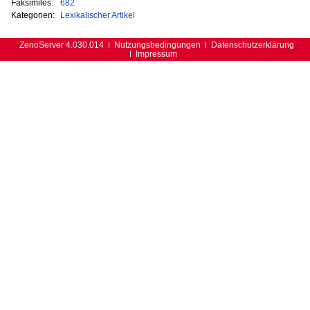
Faksimiles:
682
Kategorien:
Lexikalischer Artikel
ZenoServer 4.030.014
Nutzungsbedingungen
Datenschutzerklärung
Impressum