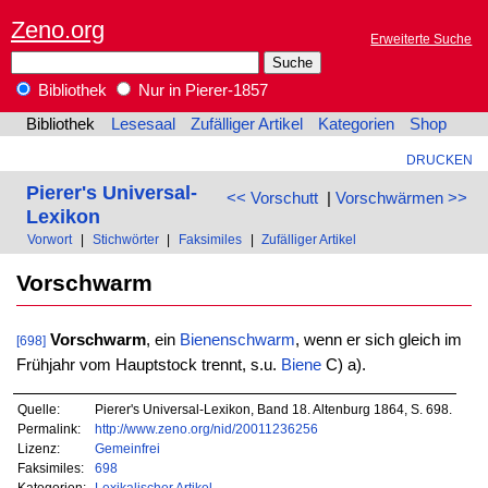
Zeno.org
Erweiterte Suche
Bibliothek
Nur in Pierer-1857
Bibliothek
Lesesaal
Zufälliger Artikel
Kategorien
Shop
DRUCKEN
Pierer's Universal-
<< Vorschutt
|
Vorschwärmen >>
Lexikon
Vorwort
|
Stichwörter
|
Faksimiles
|
Zufälliger Artikel
Vorschwarm
Vorschwarm
, ein
Bienenschwarm
, wenn er sich gleich im
[698]
Frühjahr vom Hauptstock trennt, s.u.
Biene
C) a).
Quelle:
Pierer's Universal-Lexikon, Band 18. Altenburg 1864, S. 698.
Permalink:
http://www.zeno.org/nid/20011236256
Lizenz:
Gemeinfrei
Faksimiles:
698
Kategorien:
Lexikalischer Artikel