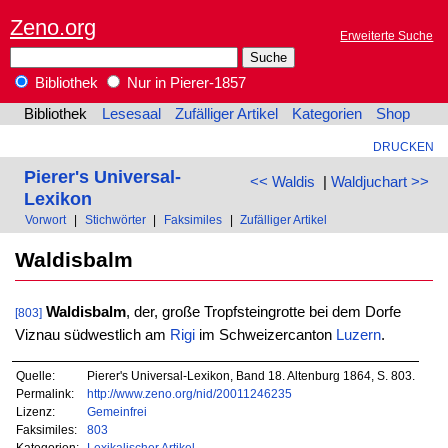
Zeno.org
Erweiterte Suche
Bibliothek
Nur in Pierer-1857
Bibliothek
Lesesaal
Zufälliger Artikel
Kategorien
Shop
DRUCKEN
Pierer's Universal-
<< Waldis
|
Waldjuchart >>
Lexikon
Vorwort
|
Stichwörter
|
Faksimiles
|
Zufälliger Artikel
Waldisbalm
Waldisbalm
, der, große Tropfsteingrotte bei dem Dorfe
[803]
Viznau südwestlich am
Rigi
im Schweizercanton
Luzern
.
Quelle:
Pierer's Universal-Lexikon, Band 18. Altenburg 1864, S. 803.
Permalink:
http://www.zeno.org/nid/20011246235
Lizenz:
Gemeinfrei
Faksimiles:
803
Kategorien:
Lexikalischer Artikel