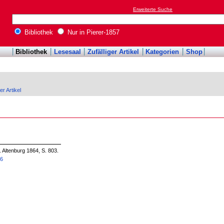
Erweiterte Suche
Bibliothek
Nur in Pierer-1857
Bibliothek
Lesesaal
Zufälliger Artikel
Kategorien
Shop
er Artikel
. Altenburg 1864, S. 803.
56