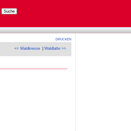
DRUCKEN
<< Waldkresse
|
Waldlatte >>