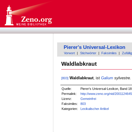
Pierer's Universal-Lexikon
Vorwort
|
Stichwörter
|
Faksimiles
|
Zufällig
Waldlabkraut
Waldlabkraut
, ist
Galium
sylvestre.
[803]
Quelle:
Pierer's Universal-Lexikon, Band 18
Permalink:
http://www.zeno.org/nid/200112464
Lizenz:
Gemeinfrei
Faksimiles:
803
Kategorien:
Lexikalischer Artikel