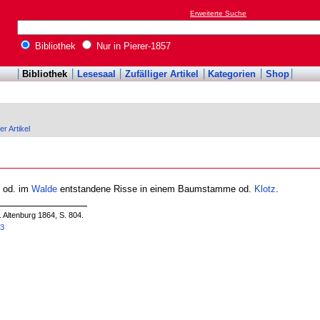
Erweiterte Suche
Bibliothek
Nur in Pierer-1857
Bibliothek
Lesesaal
Zufälliger Artikel
Kategorien
Shop
er Artikel
od. im
Walde
entstandene Risse in einem Baumstamme od.
Klotz
.
. Altenburg 1864, S. 804.
53