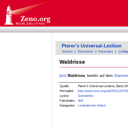
Pierer's Universal-Lexikon
Vorwort
|
Stichwörter
|
Faksimiles
|
Zufällig
Waldrisse
Waldrisse
, bereits auf dem
Stamme
[804]
Quelle:
Pierer's Universal-Lexikon, Band 18
Permalink:
http://www.zeno.org/nid/200112470
Lizenz:
Gemeinfrei
Faksimiles:
804
Kategorien:
Lexikalischer Artikel