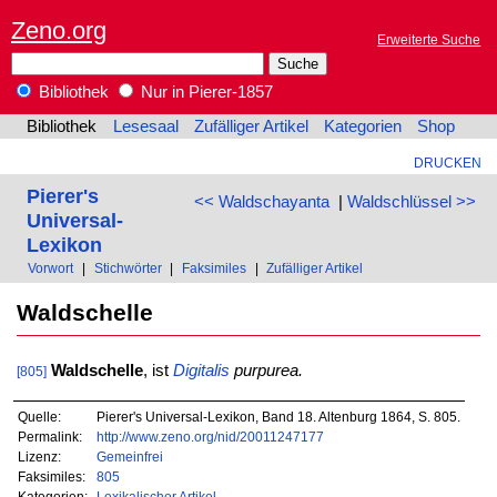
Zeno.org
Erweiterte Suche
Bibliothek
Nur in Pierer-1857
Bibliothek
Lesesaal
Zufälliger Artikel
Kategorien
Shop
DRUCKEN
Pierer's
<< Waldschayanta
|
Waldschlüssel >>
Universal-
Lexikon
Vorwort
|
Stichwörter
|
Faksimiles
|
Zufälliger Artikel
Waldschelle
Waldschelle
, ist
Digitalis
purpurea.
[805]
Quelle:
Pierer's Universal-Lexikon, Band 18. Altenburg 1864, S. 805.
Permalink:
http://www.zeno.org/nid/20011247177
Lizenz:
Gemeinfrei
Faksimiles:
805
Kategorien:
Lexikalischer Artikel