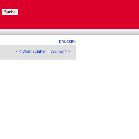
DRUCKEN
<< Walmschifter
|
Walney >>