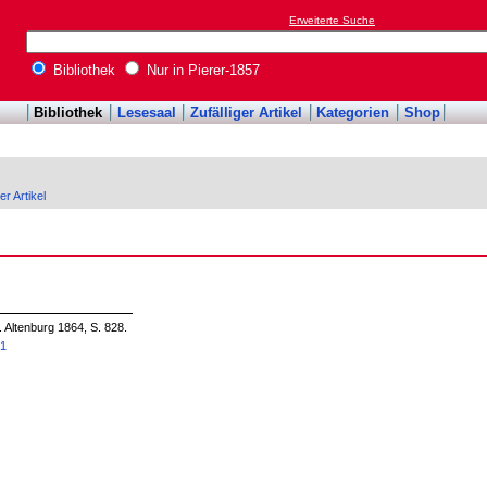
Erweiterte Suche
Bibliothek
Nur in Pierer-1857
Bibliothek
Lesesaal
Zufälliger Artikel
Kategorien
Shop
er Artikel
. Altenburg 1864, S. 828.
81