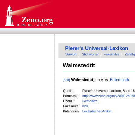
Pierer's Universal-Lexikon
Vorwort
|
Stichwörter
|
Faksimiles
|
Zufällig
Walmstedtit
Walmstedtit
, so v. w.
Bitterspath
.
[828]
Quelle:
Pierer's Universal-Lexikon, Band 18
Permalink:
http://www.zeno.org/nid/200112497
Lizenz:
Gemeinfrei
Faksimiles:
828
Kategorien:
Lexikalischer Artikel