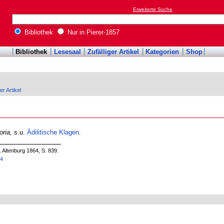
Erweiterte Suche
Bibliothek
Nur in Pierer-1857
Bibliothek
Lesesaal
Zufälliger Artikel
Kategorien
Shop
er Artikel
oria,
s.u.
Ädilitische Klagen
.
. Altenburg 1864, S. 839.
84