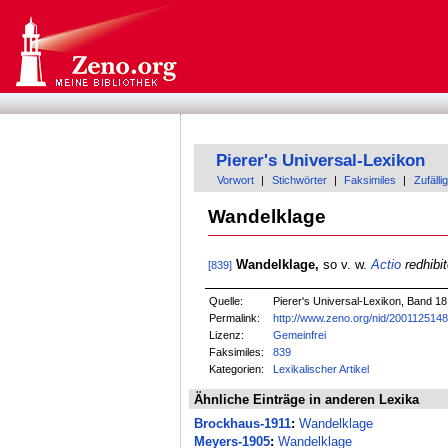
Pierer's Universal-Lexikon
Vorwort
|
Stichwörter
|
Faksimiles
|
Zufällig
Wandelklage
Wandelklage,
so v. w.
Actio
redhibit
[839]
Quelle:
Pierer's Universal-Lexikon, Band 18
Permalink:
http://www.zeno.org/nid/200112514
Lizenz:
Gemeinfrei
Faksimiles:
839
Kategorien:
Lexikalischer Artikel
Ähnliche Einträge in anderen Lexika
Brockhaus-1911
:
Wandelklage
Meyers-1905
:
Wandelklage