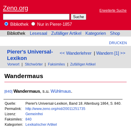
Zeno.org
Erweiterte Suche
Bibliothek
Nur in Pierer-1857
Bibliothek
Lesesaal
Zufälliger Artikel
Kategorien
Shop
DRUCKEN
Pierer's Universal-
<< Wanderlehrer
|
Wandern [1] >>
Lexikon
Vorwort
|
Stichwörter
|
Faksimiles
|
Zufälliger Artikel
Wandermaus
Wandermaus
, s.u.
Wühlmaus
.
[840]
Quelle:
Pierer's Universal-Lexikon, Band 18. Altenburg 1864, S. 840.
Permalink:
http://www.zeno.org/nid/20011251735
Lizenz:
Gemeinfrei
Faksimiles:
840
Kategorien:
Lexikalischer Artikel