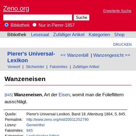
Zeno.org
Erweiterte Suche
Bibliothek
Nur in Pierer-1857
Bibliothek
Lesesaal
Zufälliger Artikel
Kategorien
Shop
DRUCKEN
Pierer's Universal-
<< Wanzenbill
|
Wanzengesicht >>
Lexikon
Vorwort
|
Stichwörter
|
Faksimiles
|
Zufälliger Artikel
Wanzeneisen
Wanzeneisen
, Art der
Eisen
, womit man die Folieflittern
[845]
ausschlägt.
Quelle:
Pierer's Universal-Lexikon, Band 18. Altenburg 1864, S. 845.
Permalink:
http://www.zeno.org/nid/20011252790
Lizenz:
Gemeinfrei
Faksimiles:
845
Kategorien:
Lexikalischer Artikel