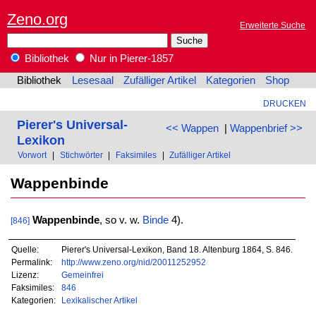
Zeno.org
Erweiterte Suche
Bibliothek
Nur in Pierer-1857
Bibliothek
Lesesaal
Zufälliger Artikel
Kategorien
Shop
DRUCKEN
Pierer's Universal-
<< Wappen
|
Wappenbrief >>
Lexikon
Vorwort
|
Stichwörter
|
Faksimiles
|
Zufälliger Artikel
Wappenbinde
Wappenbinde
, so v. w.
Binde
4).
[846]
Quelle:
Pierer's Universal-Lexikon, Band 18. Altenburg 1864, S. 846.
Permalink:
http://www.zeno.org/nid/20011252952
Lizenz:
Gemeinfrei
Faksimiles:
846
Kategorien:
Lexikalischer Artikel