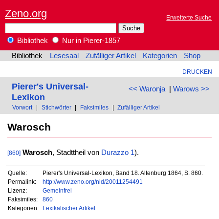
Zeno.org
Erweiterte Suche
Bibliothek
Nur in Pierer-1857
Bibliothek
Lesesaal
Zufälliger Artikel
Kategorien
Shop
DRUCKEN
Pierer's Universal-
<< Waronja
|
Warows >>
Lexikon
Vorwort
|
Stichwörter
|
Faksimiles
|
Zufälliger Artikel
Warosch
Warosch
, Stadttheil von
Durazzo 1
).
[860]
Quelle:
Pierer's Universal-Lexikon, Band 18. Altenburg 1864, S. 860.
Permalink:
http://www.zeno.org/nid/20011254491
Lizenz:
Gemeinfrei
Faksimiles:
860
Kategorien:
Lexikalischer Artikel