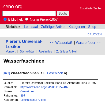
Zeno.org
Erweiterte Suche
Bibliothek
Nur in Pierer-1857
Bibliothek
Lesesaal
Zufälliger Artikel
Kategorien
Shop
DRUCKEN
Pierer's Universal-
<< Wässerfaß
|
Wasserfeder >>
Lexikon
Vorwort
|
Stichwörter
|
Faksimiles
|
Zufälliger Artikel
Wasserfaschinen
Wasserfaschinen
, s.u.
Faschinen
a).
[897]
Quelle:
Pierer's Universal-Lexikon, Band 18. Altenburg 1864, S. 897.
Permalink:
http://www.zeno.org/nid/20011257482
Lizenz:
Gemeinfrei
Faksimiles:
897
Kategorien:
Lexikalischer Artikel