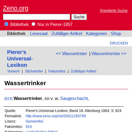
Zeno.org
Erweiterte Suche
Bibliothek
Nur in Pierer-1857
Bibliothek
Lesesaal
Zufälliger Artikel
Kategorien
Shop
DRUCKEN
Pierer's
<< Wassertreter
|
Wassertrombe >>
Universal-
Lexikon
Vorwort
|
Stichwörter
|
Faksimiles
|
Zufälliger Artikel
Wassertrinker
Wassertrinker
, so v. w.
Saugeschacht
.
[924]
Quelle:
Pierer's Universal-Lexikon, Band 18. Altenburg 1864, S. 924.
Permalink:
http://www.zeno.org/nid/20011260769
Lizenz:
Gemeinfrei
Faksimiles:
924
Kategorien:
Lexikalischer Artikel