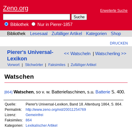
Zeno.org
Erweiterte Suche
Bibliothek
Nur in Pierer-1857
Bibliothek
Lesesaal
Zufälliger Artikel
Kategorien
Shop
DRUCKEN
Pierer's Universal-
<< Watscheln
|
Watscherling >>
Lexikon
Vorwort
|
Stichwörter
|
Faksimiles
|
Zufälliger Artikel
Watschen
Watschen
, so v. w. Batteriefaschinen, s.u.
Batterie
S. 400.
[864]
Quelle:
Pierer's Universal-Lexikon, Band 18. Altenburg 1864, S. 864.
Permalink:
http://www.zeno.org/nid/20011254769
Lizenz:
Gemeinfrei
Faksimiles:
864
Kategorien:
Lexikalischer Artikel